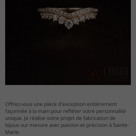
Offrez-vous une pièce d'exception entièrement
façonnée à la main pour refléter votre personnalité
unique. Je réalise votre projet de fabrication de
bijoux sur mesure avec passion et précision à Sainte-
Marie.