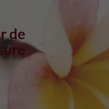
r de
sure