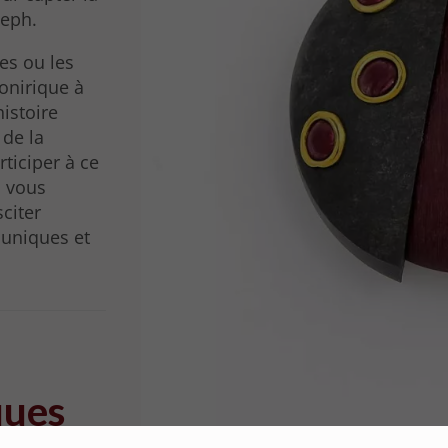
seph.
es ou les
onirique à
istoire
 de la
rticiper à ce
i vous
citer
 uniques et
ques