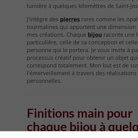
lumière à quelques kilomètres de Saint-Jo
J'intègre des
pierres
rares comme les opal
tourmalines qui apportent une dimension 
mes créations. Chaque
bijou
raconte une h
particulière, celle de sa conception et celle
personne qui le portera. Je vous invite à pa
processus créatif pour obtenir un objet qu
correspond totalement. Mon but est de sus
l'émerveillement à travers des réalisations
personnelles.
Finitions main pour
chaque bijou à quel