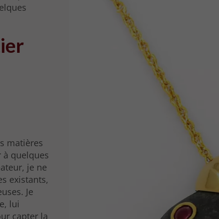
uelques
ier
es matières
r à quelques
ateur, je ne
s existants,
uses. Je
, lui
ur capter la